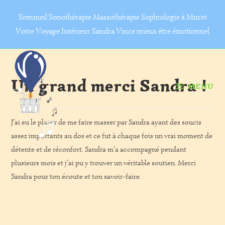
Skip
Sommeil Sonothérapie Massothérapie Sophrologie à Muret
to
Votre Voyage Intérieur Sandra Vince mieux être émotionnel
content
Un grand merci Sandra !
MENU
J’ai eu le plaisir de me faire masser par Sandra ayant des soucis
assez importants au dos et ce fut à chaque fois un vrai moment de
détente et de réconfort. Sandra m’a accompagné pendant
plusieurs mois et j’ai pu y trouver un véritable soutien. Merci
Sandra pour ton écoute et ton savoir-faire.